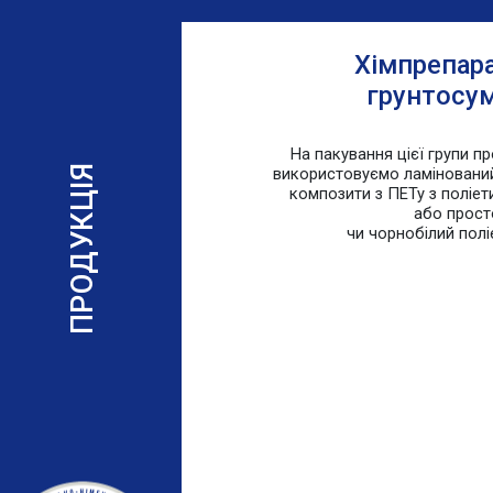
Хімпрепара
грунтосум
На пакування цієї групи пр
ПРОДУКЦІЯ
використовуємо ламінований
композити з ПЕТу з поліе
або прост
чи чорнобілий полі